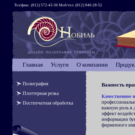
Тел/факс: (812) 572-43-36 Моб/тел: (812) 940-28-52
Главная
Услуги
О компании
Продук
Полиграфия
Важность пра
Плоттерная резка
Качественное и
профессиональн
Постпечатная обработка
важную роль в
эффект воздейс
информации бук
фирменного им