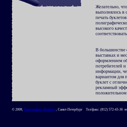
Желательно, ч
выполнялось в 
печать буклето
полиграфическо
высокого качест
соответствоват
В большинстве 
выставках и ме
оформлением об
потребителей и 
информации, че
вариантом для 
буклет с отлич
рекламный эффе
положительном 
© 2009,
Типография «Нобиль»
, Санкт-Петербург Тел/факс: (812) 572-43-36 мо